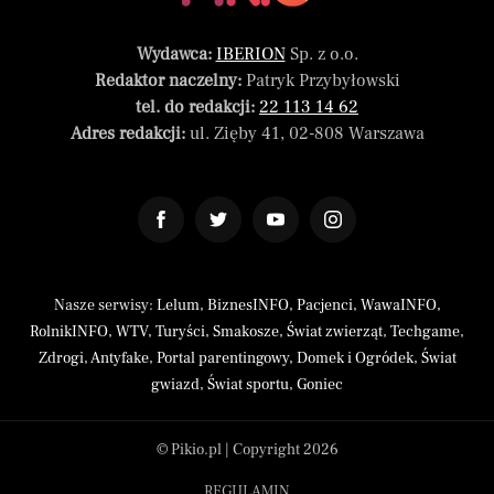
Wydawca:
IBERION
Sp. z o.o.
Redaktor naczelny:
Patryk Przybyłowski
tel. do redakcji:
22 113 14 62
Adres redakcji:
ul. Zięby 41, 02-808 Warszawa
Nasze serwisy:
Lelum
,
BiznesINFO
,
Pacjenci
,
WawaINFO
,
RolnikINFO
,
WTV
,
Turyści
,
Smakosze
,
Świat zwierząt
,
Techgame
,
Zdrogi
,
Antyfake
,
Portal parentingowy
,
Domek i Ogródek
,
Świat
gwiazd
,
Świat sportu
,
Goniec
© Pikio.pl | Copyright 2026
REGULAMIN