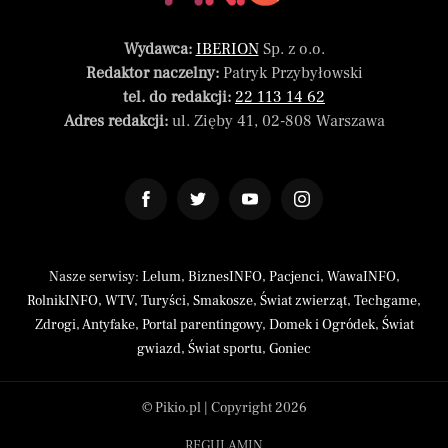
Wydawca:
IBERION
Sp. z o.o.
Redaktor naczelny:
Patryk Przybyłowski
tel. do redakcji:
22 113 14 62
Adres redakcji:
ul. Zięby 41, 02-808 Warszawa
Nasze serwisy:
Lelum
,
BiznesINFO
,
Pacjenci
,
WawaINFO
,
RolnikINFO
,
WTV
,
Turyści
,
Smakosze
,
Świat zwierząt
,
Techgame
,
Zdrogi
,
Antyfake
,
Portal parentingowy
,
Domek i Ogródek
,
Świat
gwiazd
,
Świat sportu
,
Goniec
© Pikio.pl | Copyright 2026
REGULAMIN