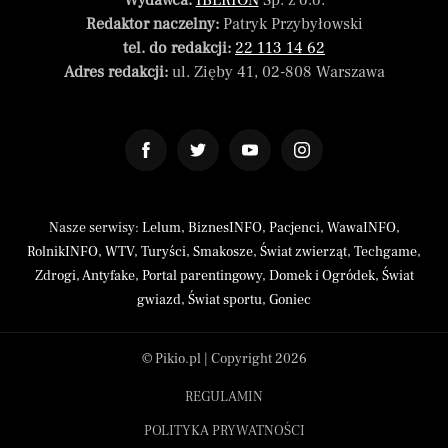
Wydawca:
IBERION
Sp. z o.o.
Redaktor naczelny:
Patryk Przybyłowski
tel. do redakcji:
22 113 14 62
Adres redakcji:
ul. Zięby 41, 02-808 Warszawa
Nasze serwisy:
Lelum
,
BiznesINFO
,
Pacjenci
,
WawaINFO
,
RolnikINFO
,
WTV
,
Turyści
,
Smakosze
,
Świat zwierząt
,
Techgame
,
Zdrogi
,
Antyfake
,
Portal parentingowy
,
Domek i Ogródek
,
Świat
gwiazd
,
Świat sportu
,
Goniec
© Pikio.pl | Copyright 2026
REGULAMIN
POLITYKA PRYWATNOŚCI