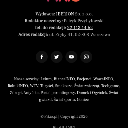
Wydawca:
IBERION
Sp. z o.o.
Redaktor naczelny:
Patryk Przybyłowski
tel. do redakcji:
22 113 14 62
Adres redakcji:
ul. Zięby 41, 02-808 Warszawa
Nasze serwisy:
Lelum
,
BiznesINFO
,
Pacjenci
,
WawaINFO
,
RolnikINFO
,
WTV
,
Turyści
,
Smakosze
,
Świat zwierząt
,
Techgame
,
Zdrogi
,
Antyfake
,
Portal parentingowy
,
Domek i Ogródek
,
Świat
gwiazd
,
Świat sportu
,
Goniec
© Pikio.pl | Copyright 2026
REGULAMIN