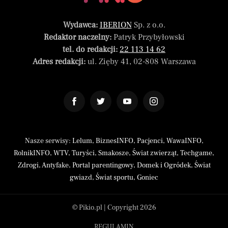
Wydawca:
IBERION
Sp. z o.o.
Redaktor naczelny:
Patryk Przybyłowski
tel. do redakcji:
22 113 14 62
Adres redakcji:
ul. Zięby 41, 02-808 Warszawa
Nasze serwisy:
Lelum
,
BiznesINFO
,
Pacjenci
,
WawaINFO
,
RolnikINFO
,
WTV
,
Turyści
,
Smakosze
,
Świat zwierząt
,
Techgame
,
Zdrogi
,
Antyfake
,
Portal parentingowy
,
Domek i Ogródek
,
Świat
gwiazd
,
Świat sportu
,
Goniec
© Pikio.pl | Copyright 2026
REGULAMIN