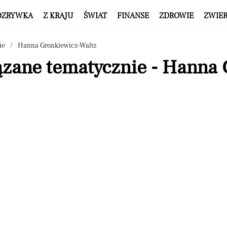
OZRYWKA
Z KRAJU
ŚWIAT
FINANSE
ZDROWIE
ZWIE
ie
Hanna Gronkiewicz-Waltz
ązane tematycznie - Hanna 