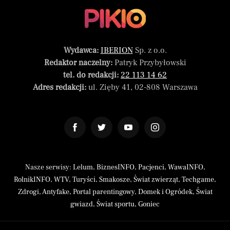
Wydawca:
IBERION
Sp. z o.o.
Redaktor naczelny:
Patryk Przybyłowski
tel. do redakcji:
22 113 14 62
Adres redakcji:
ul. Zięby 41, 02-808 Warszawa
Nasze serwisy:
Lelum
,
BiznesINFO
,
Pacjenci
,
WawaINFO
,
RolnikINFO
,
WTV
,
Turyści
,
Smakosze
,
Świat zwierząt
,
Techgame
,
Zdrogi
,
Antyfake
,
Portal parentingowy
,
Domek i Ogródek
,
Świat
gwiazd
,
Świat sportu
,
Goniec