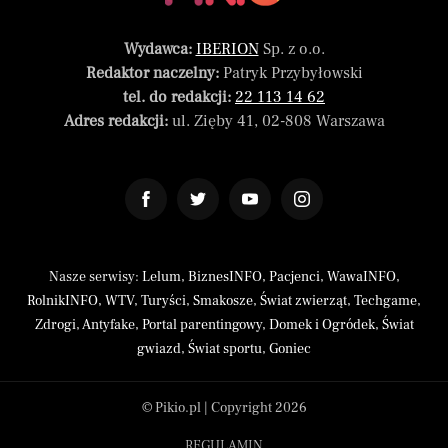
Wydawca:
IBERION
Sp. z o.o.
Redaktor naczelny:
Patryk Przybyłowski
tel. do redakcji:
22 113 14 62
Adres redakcji:
ul. Zięby 41, 02-808 Warszawa
Nasze serwisy:
Lelum
,
BiznesINFO
,
Pacjenci
,
WawaINFO
,
RolnikINFO
,
WTV
,
Turyści
,
Smakosze
,
Świat zwierząt
,
Techgame
,
Zdrogi
,
Antyfake
,
Portal parentingowy
,
Domek i Ogródek
,
Świat
gwiazd
,
Świat sportu
,
Goniec
© Pikio.pl | Copyright 2026
REGULAMIN