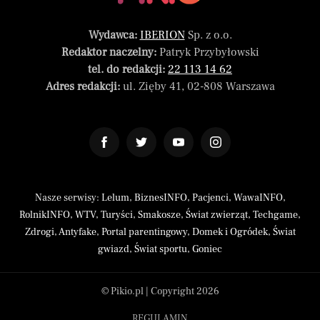
Wydawca:
IBERION
Sp. z o.o.
Redaktor naczelny:
Patryk Przybyłowski
tel. do redakcji:
22 113 14 62
Adres redakcji:
ul. Zięby 41, 02-808 Warszawa
Nasze serwisy:
Lelum
,
BiznesINFO
,
Pacjenci
,
WawaINFO
,
RolnikINFO
,
WTV
,
Turyści
,
Smakosze
,
Świat zwierząt
,
Techgame
,
Zdrogi
,
Antyfake
,
Portal parentingowy
,
Domek i Ogródek
,
Świat
gwiazd
,
Świat sportu
,
Goniec
© Pikio.pl | Copyright 2026
REGULAMIN