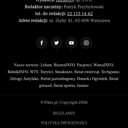
Wydawca:
IBERION
Sp. z o.o.
Redaktor naczelny:
Patryk Przybyłowski
tel. do redakcji:
22 113 14 62
Adres redakcji:
ul. Zięby 41, 02-808 Warszawa
Nasze serwisy:
Lelum
,
BiznesINFO
,
Pacjenci
,
WawaINFO
,
RolnikINFO
,
WTV
,
Turyści
,
Smakosze
,
Świat zwierząt
,
Techgame
,
Zdrogi
,
Antyfake
,
Portal parentingowy
,
Domek i Ogródek
,
Świat
gwiazd
,
Świat sportu
,
Goniec
© Pikio.pl | Copyright 2026
REGULAMIN
POLITYKA PRYWATNOŚCI