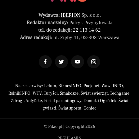
Wydawca:
IBERION
Sp. z o.o.
Redaktor naczelny:
Patryk Przybyłowski
tel. do redakcji:
22 113 14 62
Adres redakcji:
ul. Zięby 41, 02-808 Warszawa
Nasze serwisy:
Lelum
,
BiznesINFO
,
Pacjenci
,
WawaINFO
,
RolnikINFO
,
WTV
,
Turyści
,
Smakosze
,
Świat zwierząt
,
Techgame
,
Zdrogi
,
Antyfake
,
Portal parentingowy
,
Domek i Ogródek
,
Świat
gwiazd
,
Świat sportu
,
Goniec
© Pikio.pl | Copyright 2026
REGULAMIN