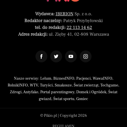
Wydawca:
IBERION
Sp. z o.o.
Redaktor naczelny:
Patryk Przybyłowski
tel. do redakcji:
22 113 14 62
Adres redakcji:
ul. Zięby 41, 02-808 Warszawa
Nasze serwisy:
Lelum
,
BiznesINFO
,
Pacjenci
,
WawaINFO
,
RolnikINFO
,
WTV
,
Turyści
,
Smakosze
,
Świat zwierząt
,
Techgame
,
Zdrogi
,
Antyfake
,
Portal parentingowy
,
Domek i Ogródek
,
Świat
gwiazd
,
Świat sportu
,
Goniec
© Pikio.pl | Copyright 2026
REGULAMIN