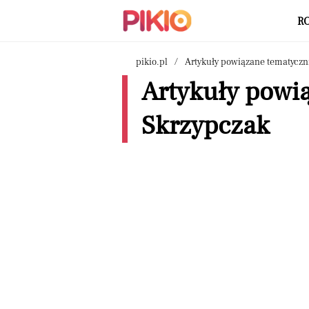
R
pikio.pl
Artykuły powiązane tematyczn
Artykuły powi
Skrzypczak