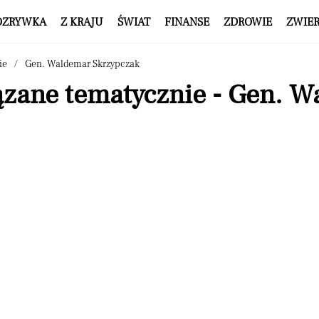
OZRYWKA
Z KRAJU
ŚWIAT
FINANSE
ZDROWIE
ZWIE
ie
Gen. Waldemar Skrzypczak
ązane tematycznie - Gen. 