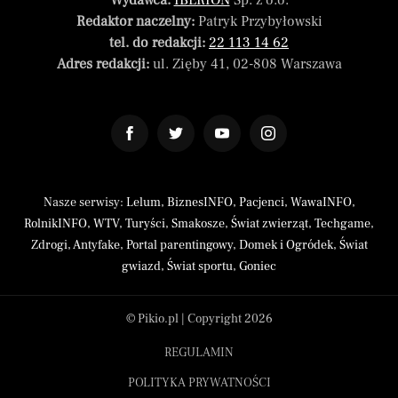
Wydawca:
IBERION
Sp. z o.o.
Redaktor naczelny:
Patryk Przybyłowski
tel. do redakcji:
22 113 14 62
Adres redakcji:
ul. Zięby 41, 02-808 Warszawa
Nasze serwisy:
Lelum
,
BiznesINFO
,
Pacjenci
,
WawaINFO
,
RolnikINFO
,
WTV
,
Turyści
,
Smakosze
,
Świat zwierząt
,
Techgame
,
Zdrogi
,
Antyfake
,
Portal parentingowy
,
Domek i Ogródek
,
Świat
gwiazd
,
Świat sportu
,
Goniec
© Pikio.pl | Copyright 2026
REGULAMIN
POLITYKA PRYWATNOŚCI