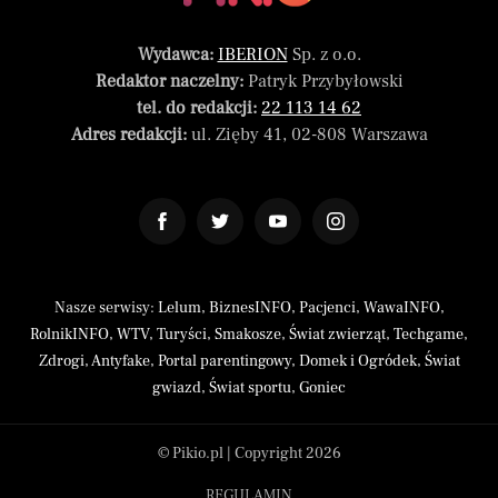
Wydawca:
IBERION
Sp. z o.o.
Redaktor naczelny:
Patryk Przybyłowski
tel. do redakcji:
22 113 14 62
Adres redakcji:
ul. Zięby 41, 02-808 Warszawa
Nasze serwisy:
Lelum
,
BiznesINFO
,
Pacjenci
,
WawaINFO
,
RolnikINFO
,
WTV
,
Turyści
,
Smakosze
,
Świat zwierząt
,
Techgame
,
Zdrogi
,
Antyfake
,
Portal parentingowy
,
Domek i Ogródek
,
Świat
gwiazd
,
Świat sportu
,
Goniec
© Pikio.pl | Copyright 2026
REGULAMIN