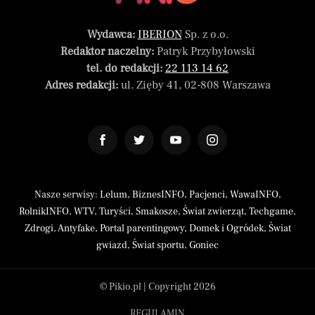
Wydawca:
IBERION
Sp. z o.o.
Redaktor naczelny:
Patryk Przybyłowski
tel. do redakcji:
22 113 14 62
Adres redakcji:
ul. Zięby 41, 02-808 Warszawa
Nasze serwisy:
Lelum
,
BiznesINFO
,
Pacjenci
,
WawaINFO
,
RolnikINFO
,
WTV
,
Turyści
,
Smakosze
,
Świat zwierząt
,
Techgame
,
Zdrogi
,
Antyfake
,
Portal parentingowy
,
Domek i Ogródek
,
Świat
gwiazd
,
Świat sportu
,
Goniec
© Pikio.pl | Copyright 2026
REGULAMIN