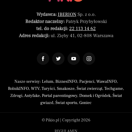
Wydawca:
IBERION
Sp. z o.o.
Redaktor naczelny:
Patryk Przybyłowski
tel. do redakcji:
22 113 14 62
Adres redakcji:
ul. Zięby 41, 02-808 Warszawa
Nasze serwisy:
Lelum
,
BiznesINFO
,
Pacjenci
,
WawaINFO
,
RolnikINFO
,
WTV
,
Turyści
,
Smakosze
,
Świat zwierząt
,
Techgame
,
Zdrogi
,
Antyfake
,
Portal parentingowy
,
Domek i Ogródek
,
Świat
gwiazd
,
Świat sportu
,
Goniec
© Pikio.pl | Copyright 2026
REGULAMIN