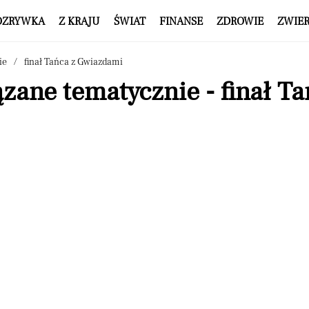
OZRYWKA
Z KRAJU
ŚWIAT
FINANSE
ZDROWIE
ZWIE
ie
finał Tańca z Gwiazdami
zane tematycznie - finał T