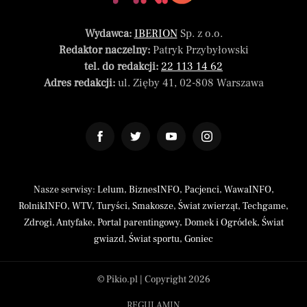
Wydawca:
IBERION
Sp. z o.o.
Redaktor naczelny:
Patryk Przybyłowski
tel. do redakcji:
22 113 14 62
Adres redakcji:
ul. Zięby 41, 02-808 Warszawa
Nasze serwisy:
Lelum
,
BiznesINFO
,
Pacjenci
,
WawaINFO
,
RolnikINFO
,
WTV
,
Turyści
,
Smakosze
,
Świat zwierząt
,
Techgame
,
Zdrogi
,
Antyfake
,
Portal parentingowy
,
Domek i Ogródek
,
Świat
gwiazd
,
Świat sportu
,
Goniec
© Pikio.pl | Copyright 2026
REGULAMIN