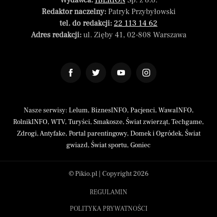
Wydawca:
IBERION
Sp. z o.o.
Redaktor naczelny:
Patryk Przybyłowski
tel. do redakcji:
22 113 14 62
Adres redakcji:
ul. Zięby 41, 02-808 Warszawa
Nasze serwisy:
Lelum
,
BiznesINFO
,
Pacjenci
,
WawaINFO
,
RolnikINFO
,
WTV
,
Turyści
,
Smakosze
,
Świat zwierząt
,
Techgame
,
Zdrogi
,
Antyfake
,
Portal parentingowy
,
Domek i Ogródek
,
Świat
gwiazd
,
Świat sportu
,
Goniec
© Pikio.pl | Copyright 2026
REGULAMIN
POLITYKA PRYWATNOŚCI