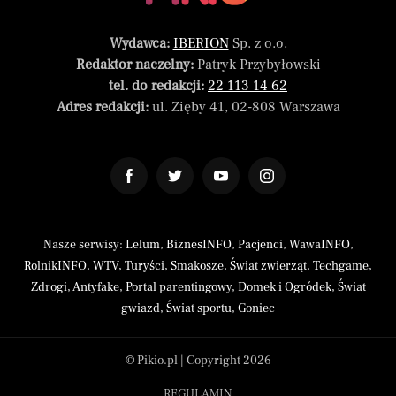
Wydawca:
IBERION
Sp. z o.o.
Redaktor naczelny:
Patryk Przybyłowski
tel. do redakcji:
22 113 14 62
Adres redakcji:
ul. Zięby 41, 02-808 Warszawa
Nasze serwisy:
Lelum
,
BiznesINFO
,
Pacjenci
,
WawaINFO
,
RolnikINFO
,
WTV
,
Turyści
,
Smakosze
,
Świat zwierząt
,
Techgame
,
Zdrogi
,
Antyfake
,
Portal parentingowy
,
Domek i Ogródek
,
Świat
gwiazd
,
Świat sportu
,
Goniec
© Pikio.pl | Copyright 2026
REGULAMIN