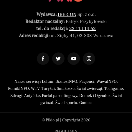
Wydawca:
IBERION
Sp. z o.o.
Redaktor naczelny:
Patryk Przybyłowski
tel. do redakcji:
22 113 14 62
Adres redakcji:
ul. Zięby 41, 02-808 Warszawa
Nasze serwisy:
Lelum
,
BiznesINFO
,
Pacjenci
,
WawaINFO
,
RolnikINFO
,
WTV
,
Turyści
,
Smakosze
,
Świat zwierząt
,
Techgame
,
Zdrogi
,
Antyfake
,
Portal parentingowy
,
Domek i Ogródek
,
Świat
gwiazd
,
Świat sportu
,
Goniec
© Pikio.pl | Copyright 2026
REGULAMIN