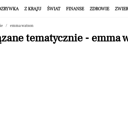
OZRYWKA
Z KRAJU
ŚWIAT
FINANSE
ZDROWIE
ZWIE
ie
emma watson
ązane tematycznie - emma 