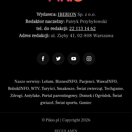
Wydawca:
IBERION
Sp. z o.o.
Redaktor naczelny:
Patryk Przybyłowski
tel. do redakcji:
22 113 14 62
Adres redakcji:
ul. Zięby 41, 02-808 Warszawa
Nasze serwisy:
Lelum
,
BiznesINFO
,
Pacjenci
,
WawaINFO
,
RolnikINFO
,
WTV
,
Turyści
,
Smakosze
,
Świat zwierząt
,
Techgame
,
Zdrogi
,
Antyfake
,
Portal parentingowy
,
Domek i Ogródek
,
Świat
gwiazd
,
Świat sportu
,
Goniec
© Pikio.pl | Copyright 2026
REGULAMIN