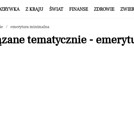
OZRYWKA
Z KRAJU
ŚWIAT
FINANSE
ZDROWIE
ZWIE
ie
emerytura minimalna
ązane tematycznie - emery