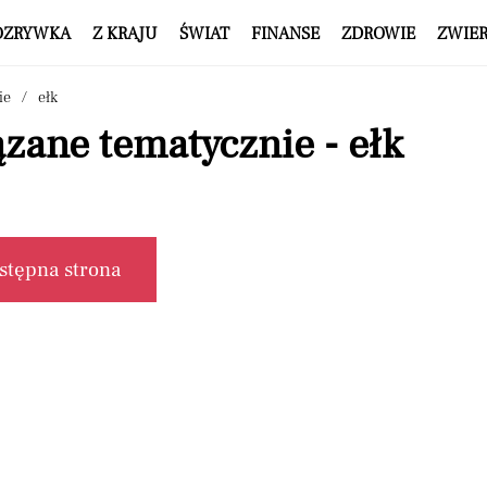
OZRYWKA
Z KRAJU
ŚWIAT
FINANSE
ZDROWIE
ZWIE
ie
ełk
zane tematycznie - ełk
stępna strona