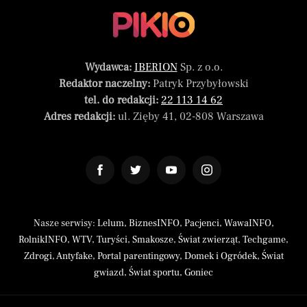
Wydawca:
IBERION
Sp. z o.o.
Redaktor naczelny:
Patryk Przybyłowski
tel. do redakcji:
22 113 14 62
Adres redakcji:
ul. Zięby 41, 02-808 Warszawa
Nasze serwisy:
Lelum
,
BiznesINFO
,
Pacjenci
,
WawaINFO
,
RolnikINFO
,
WTV
,
Turyści
,
Smakosze
,
Świat zwierząt
,
Techgame
,
Zdrogi
,
Antyfake
,
Portal parentingowy
,
Domek i Ogródek
,
Świat
gwiazd
,
Świat sportu
,
Goniec