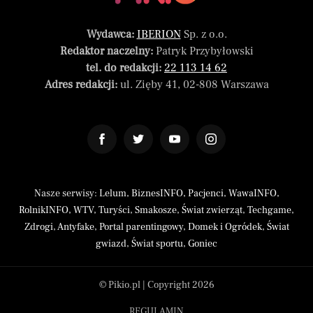
Wydawca:
IBERION
Sp. z o.o.
Redaktor naczelny:
Patryk Przybyłowski
tel. do redakcji:
22 113 14 62
Adres redakcji:
ul. Zięby 41, 02-808 Warszawa
Nasze serwisy:
Lelum
,
BiznesINFO
,
Pacjenci
,
WawaINFO
,
RolnikINFO
,
WTV
,
Turyści
,
Smakosze
,
Świat zwierząt
,
Techgame
,
Zdrogi
,
Antyfake
,
Portal parentingowy
,
Domek i Ogródek
,
Świat
gwiazd
,
Świat sportu
,
Goniec
© Pikio.pl | Copyright 2026
REGULAMIN