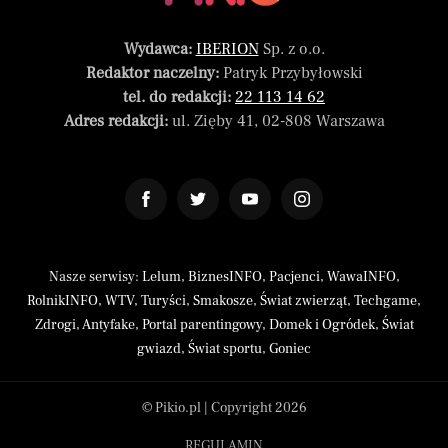
Wydawca:
IBERION
Sp. z o.o.
Redaktor naczelny:
Patryk Przybyłowski
tel. do redakcji:
22 113 14 62
Adres redakcji:
ul. Zięby 41, 02-808 Warszawa
Nasze serwisy:
Lelum
,
BiznesINFO
,
Pacjenci
,
WawaINFO
,
RolnikINFO
,
WTV
,
Turyści
,
Smakosze
,
Świat zwierząt
,
Techgame
,
Zdrogi
,
Antyfake
,
Portal parentingowy
,
Domek i Ogródek
,
Świat
gwiazd
,
Świat sportu
,
Goniec
© Pikio.pl | Copyright 2026
REGULAMIN