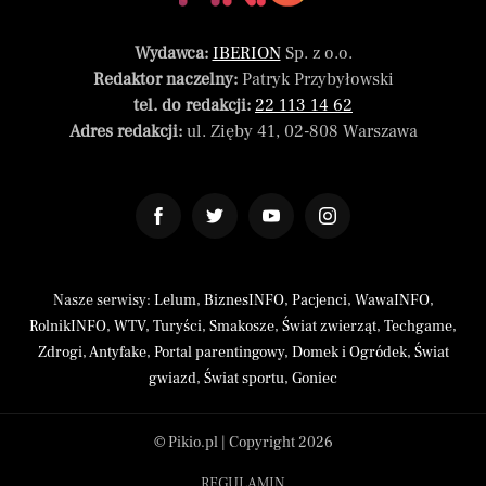
Wydawca:
IBERION
Sp. z o.o.
Redaktor naczelny:
Patryk Przybyłowski
tel. do redakcji:
22 113 14 62
Adres redakcji:
ul. Zięby 41, 02-808 Warszawa
Nasze serwisy:
Lelum
,
BiznesINFO
,
Pacjenci
,
WawaINFO
,
RolnikINFO
,
WTV
,
Turyści
,
Smakosze
,
Świat zwierząt
,
Techgame
,
Zdrogi
,
Antyfake
,
Portal parentingowy
,
Domek i Ogródek
,
Świat
gwiazd
,
Świat sportu
,
Goniec
© Pikio.pl | Copyright 2026
REGULAMIN