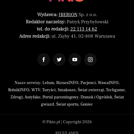
Wydawca:
IBERION
Sp. z o.o.
Redaktor naczelny:
Patryk Przybyłowski
tel. do redakcji:
22 113 14 62
Adres redakcji:
ul. Zięby 41, 02-808 Warszawa
Nasze serwisy:
Lelum
,
BiznesINFO
,
Pacjenci
,
WawaINFO
,
RolnikINFO
,
WTV
,
Turyści
,
Smakosze
,
Świat zwierząt
,
Techgame
,
Zdrogi
,
Antyfake
,
Portal parentingowy
,
Domek i Ogródek
,
Świat
gwiazd
,
Świat sportu
,
Goniec
© Pikio.pl | Copyright 2026
REGULAMIN