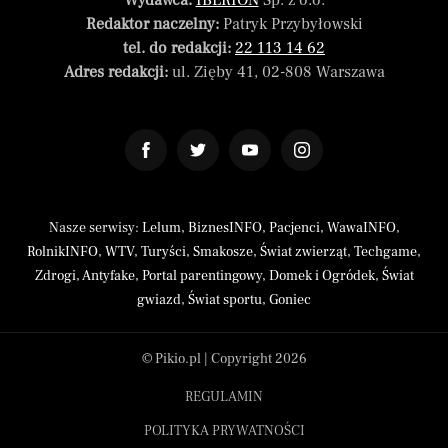
Wydawca:
IBERION
Sp. z o.o.
Redaktor naczelny:
Patryk Przybyłowski
tel. do redakcji:
22 113 14 62
Adres redakcji:
ul. Zięby 41, 02-808 Warszawa
Nasze serwisy:
Lelum
,
BiznesINFO
,
Pacjenci
,
WawaINFO
,
RolnikINFO
,
WTV
,
Turyści
,
Smakosze
,
Świat zwierząt
,
Techgame
,
Zdrogi
,
Antyfake
,
Portal parentingowy
,
Domek i Ogródek
,
Świat
gwiazd
,
Świat sportu
,
Goniec
© Pikio.pl | Copyright 2026
REGULAMIN
POLITYKA PRYWATNOŚCI