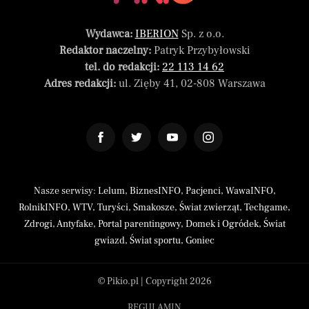
Wydawca:
IBERION
Sp. z o.o.
Redaktor naczelny:
Patryk Przybyłowski
tel. do redakcji:
22 113 14 62
Adres redakcji:
ul. Zięby 41, 02-808 Warszawa
Nasze serwisy:
Lelum
,
BiznesINFO
,
Pacjenci
,
WawaINFO
,
RolnikINFO
,
WTV
,
Turyści
,
Smakosze
,
Świat zwierząt
,
Techgame
,
Zdrogi
,
Antyfake
,
Portal parentingowy
,
Domek i Ogródek
,
Świat
gwiazd
,
Świat sportu
,
Goniec
© Pikio.pl | Copyright 2026
REGULAMIN