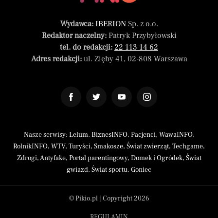
Wydawca:
IBERION
Sp. z o.o.
Redaktor naczelny:
Patryk Przybyłowski
tel. do redakcji:
22 113 14 62
Adres redakcji:
ul. Zięby 41, 02-808 Warszawa
Nasze serwisy:
Lelum
,
BiznesINFO
,
Pacjenci
,
WawaINFO
,
RolnikINFO
,
WTV
,
Turyści
,
Smakosze
,
Świat zwierząt
,
Techgame
,
Zdrogi
,
Antyfake
,
Portal parentingowy
,
Domek i Ogródek
,
Świat
gwiazd
,
Świat sportu
,
Goniec
© Pikio.pl | Copyright 2026
REGULAMIN