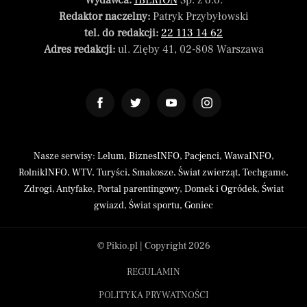
Wydawca:
IBERION
Sp. z o.o.
Redaktor naczelny:
Patryk Przybyłowski
tel. do redakcji:
22 113 14 62
Adres redakcji:
ul. Zięby 41, 02-808 Warszawa
Nasze serwisy:
Lelum
,
BiznesINFO
,
Pacjenci
,
WawaINFO
,
RolnikINFO
,
WTV
,
Turyści
,
Smakosze
,
Świat zwierząt
,
Techgame
,
Zdrogi
,
Antyfake
,
Portal parentingowy
,
Domek i Ogródek
,
Świat
gwiazd
,
Świat sportu
,
Goniec
© Pikio.pl | Copyright 2026
REGULAMIN
POLITYKA PRYWATNOŚCI