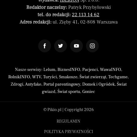
Wydawca:
IBERION
Sp. z o.o.
Redaktor naczelny:
Patryk Przybyłowski
tel. do redakcji:
22 113 14 62
Adres redakcji:
ul. Zięby 41, 02-808 Warszawa
Nasze serwisy:
Lelum
,
BiznesINFO
,
Pacjenci
,
WawaINFO
,
RolnikINFO
,
WTV
,
Turyści
,
Smakosze
,
Świat zwierząt
,
Techgame
,
Zdrogi
,
Antyfake
,
Portal parentingowy
,
Domek i Ogródek
,
Świat
gwiazd
,
Świat sportu
,
Goniec
© Pikio.pl | Copyright 2026
REGULAMIN
POLITYKA PRYWATNOŚCI