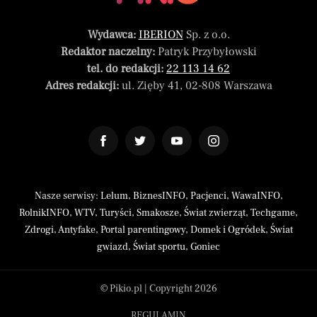
Wydawca:
IBERION
Sp. z o.o.
Redaktor naczelny:
Patryk Przybyłowski
tel. do redakcji:
22 113 14 62
Adres redakcji:
ul. Zięby 41, 02-808 Warszawa
Nasze serwisy:
Lelum
,
BiznesINFO
,
Pacjenci
,
WawaINFO
,
RolnikINFO
,
WTV
,
Turyści
,
Smakosze
,
Świat zwierząt
,
Techgame
,
Zdrogi
,
Antyfake
,
Portal parentingowy
,
Domek i Ogródek
,
Świat
gwiazd
,
Świat sportu
,
Goniec
© Pikio.pl | Copyright 2026
REGULAMIN