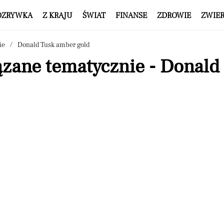
OZRYWKA
Z KRAJU
ŚWIAT
FINANSE
ZDROWIE
ZWIE
ie
Donald Tusk amber gold
ązane tematycznie - Donald