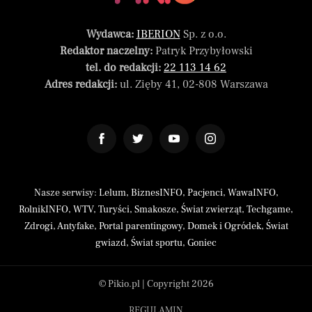
Wydawca:
IBERION
Sp. z o.o.
Redaktor naczelny:
Patryk Przybyłowski
tel. do redakcji:
22 113 14 62
Adres redakcji:
ul. Zięby 41, 02-808 Warszawa
Nasze serwisy:
Lelum
,
BiznesINFO
,
Pacjenci
,
WawaINFO
,
RolnikINFO
,
WTV
,
Turyści
,
Smakosze
,
Świat zwierząt
,
Techgame
,
Zdrogi
,
Antyfake
,
Portal parentingowy
,
Domek i Ogródek
,
Świat
gwiazd
,
Świat sportu
,
Goniec
© Pikio.pl | Copyright 2026
REGULAMIN