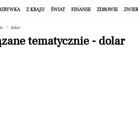
OZRYWKA
Z KRAJU
ŚWIAT
FINANSE
ZDROWIE
ZWIE
ie
dolar
zane tematycznie - dolar