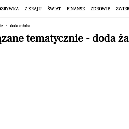
OZRYWKA
Z KRAJU
ŚWIAT
FINANSE
ZDROWIE
ZWIE
ie
doda żałoba
zane tematycznie - doda ż