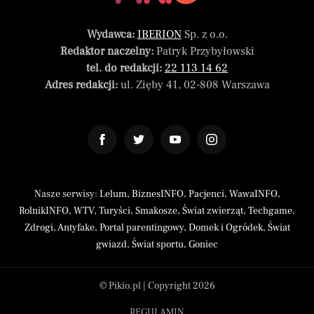
Wydawca:
IBERION
Sp. z o.o.
Redaktor naczelny:
Patryk Przybyłowski
tel. do redakcji:
22 113 14 62
Adres redakcji:
ul. Zięby 41, 02-808 Warszawa
Nasze serwisy:
Lelum
,
BiznesINFO
,
Pacjenci
,
WawaINFO
,
RolnikINFO
,
WTV
,
Turyści
,
Smakosze
,
Świat zwierząt
,
Techgame
,
Zdrogi
,
Antyfake
,
Portal parentingowy
,
Domek i Ogródek
,
Świat
gwiazd
,
Świat sportu
,
Goniec
© Pikio.pl | Copyright 2026
REGULAMIN