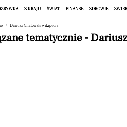
OZRYWKA
Z KRAJU
ŚWIAT
FINANSE
ZDROWIE
ZWIE
ie
Dariusz Gnatowski wikipedia
ązane tematycznie - Darius