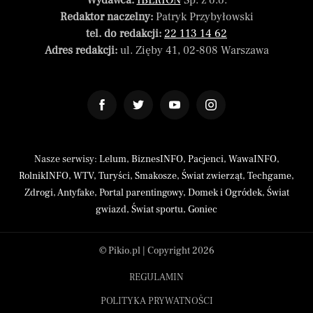
Wydawca:
IBERION
Sp. z o.o.
Redaktor naczelny:
Patryk Przybyłowski
tel. do redakcji:
22 113 14 62
Adres redakcji:
ul. Zięby 41, 02-808 Warszawa
Nasze serwisy:
Lelum
,
BiznesINFO
,
Pacjenci
,
WawaINFO
,
RolnikINFO
,
WTV
,
Turyści
,
Smakosze
,
Świat zwierząt
,
Techgame
,
Zdrogi
,
Antyfake
,
Portal parentingowy
,
Domek i Ogródek
,
Świat
gwiazd
,
Świat sportu
,
Goniec
© Pikio.pl | Copyright 2026
REGULAMIN
POLITYKA PRYWATNOŚCI