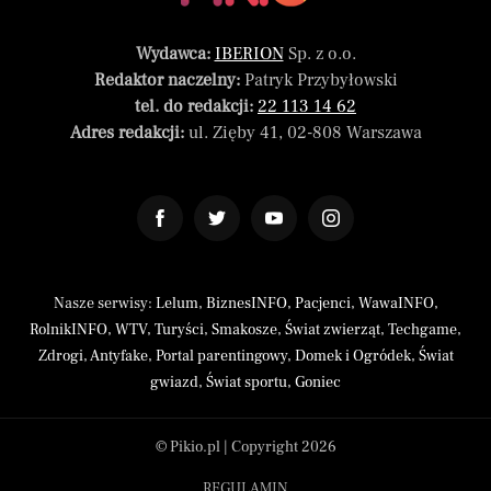
Wydawca:
IBERION
Sp. z o.o.
Redaktor naczelny:
Patryk Przybyłowski
tel. do redakcji:
22 113 14 62
Adres redakcji:
ul. Zięby 41, 02-808 Warszawa
Nasze serwisy:
Lelum
,
BiznesINFO
,
Pacjenci
,
WawaINFO
,
RolnikINFO
,
WTV
,
Turyści
,
Smakosze
,
Świat zwierząt
,
Techgame
,
Zdrogi
,
Antyfake
,
Portal parentingowy
,
Domek i Ogródek
,
Świat
gwiazd
,
Świat sportu
,
Goniec
© Pikio.pl | Copyright 2026
REGULAMIN