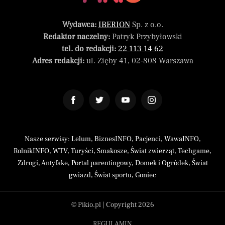
Wydawca:
IBERION
Sp. z o.o.
Redaktor naczelny:
Patryk Przybyłowski
tel. do redakcji:
22 113 14 62
Adres redakcji:
ul. Zięby 41, 02-808 Warszawa
Nasze serwisy:
Lelum
,
BiznesINFO
,
Pacjenci
,
WawaINFO
,
RolnikINFO
,
WTV
,
Turyści
,
Smakosze
,
Świat zwierząt
,
Techgame
,
Zdrogi
,
Antyfake
,
Portal parentingowy
,
Domek i Ogródek
,
Świat
gwiazd
,
Świat sportu
,
Goniec
© Pikio.pl | Copyright 2026
REGULAMIN