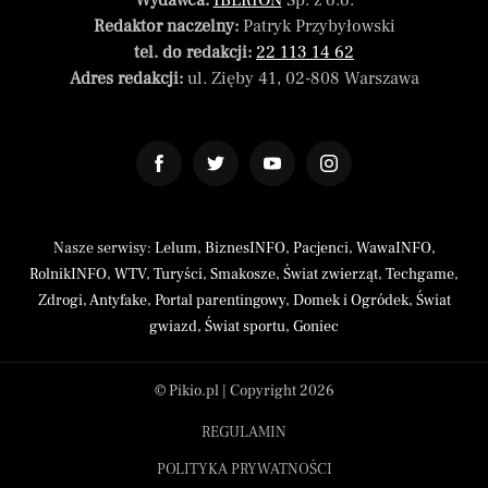
Wydawca:
IBERION
Sp. z o.o.
Redaktor naczelny:
Patryk Przybyłowski
tel. do redakcji:
22 113 14 62
Adres redakcji:
ul. Zięby 41, 02-808 Warszawa
Nasze serwisy:
Lelum
,
BiznesINFO
,
Pacjenci
,
WawaINFO
,
RolnikINFO
,
WTV
,
Turyści
,
Smakosze
,
Świat zwierząt
,
Techgame
,
Zdrogi
,
Antyfake
,
Portal parentingowy
,
Domek i Ogródek
,
Świat
gwiazd
,
Świat sportu
,
Goniec
© Pikio.pl | Copyright 2026
REGULAMIN
POLITYKA PRYWATNOŚCI