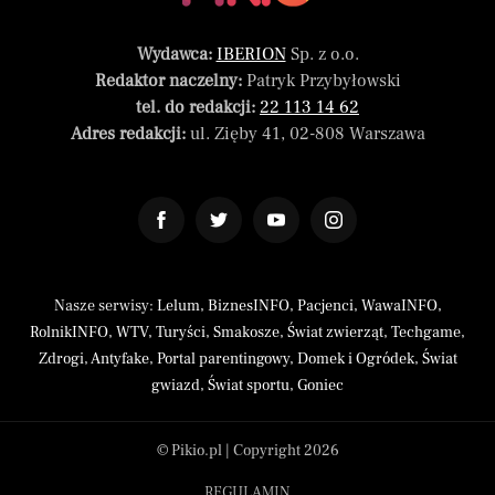
Wydawca:
IBERION
Sp. z o.o.
Redaktor naczelny:
Patryk Przybyłowski
tel. do redakcji:
22 113 14 62
Adres redakcji:
ul. Zięby 41, 02-808 Warszawa
Nasze serwisy:
Lelum
,
BiznesINFO
,
Pacjenci
,
WawaINFO
,
RolnikINFO
,
WTV
,
Turyści
,
Smakosze
,
Świat zwierząt
,
Techgame
,
Zdrogi
,
Antyfake
,
Portal parentingowy
,
Domek i Ogródek
,
Świat
gwiazd
,
Świat sportu
,
Goniec
© Pikio.pl | Copyright 2026
REGULAMIN