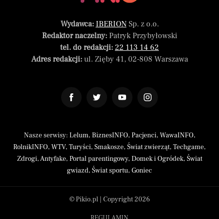
Wydawca:
IBERION
Sp. z o.o.
Redaktor naczelny:
Patryk Przybyłowski
tel. do redakcji:
22 113 14 62
Adres redakcji:
ul. Zięby 41, 02-808 Warszawa
Nasze serwisy:
Lelum
,
BiznesINFO
,
Pacjenci
,
WawaINFO
,
RolnikINFO
,
WTV
,
Turyści
,
Smakosze
,
Świat zwierząt
,
Techgame
,
Zdrogi
,
Antyfake
,
Portal parentingowy
,
Domek i Ogródek
,
Świat
gwiazd
,
Świat sportu
,
Goniec
© Pikio.pl | Copyright 2026
REGULAMIN