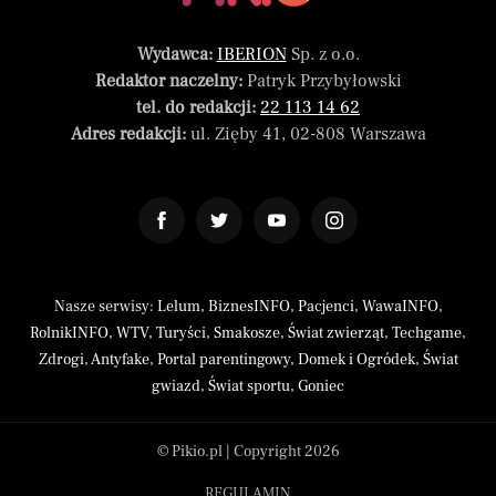
Wydawca:
IBERION
Sp. z o.o.
Redaktor naczelny:
Patryk Przybyłowski
tel. do redakcji:
22 113 14 62
Adres redakcji:
ul. Zięby 41, 02-808 Warszawa
Nasze serwisy:
Lelum
,
BiznesINFO
,
Pacjenci
,
WawaINFO
,
RolnikINFO
,
WTV
,
Turyści
,
Smakosze
,
Świat zwierząt
,
Techgame
,
Zdrogi
,
Antyfake
,
Portal parentingowy
,
Domek i Ogródek
,
Świat
gwiazd
,
Świat sportu
,
Goniec
© Pikio.pl | Copyright 2026
REGULAMIN